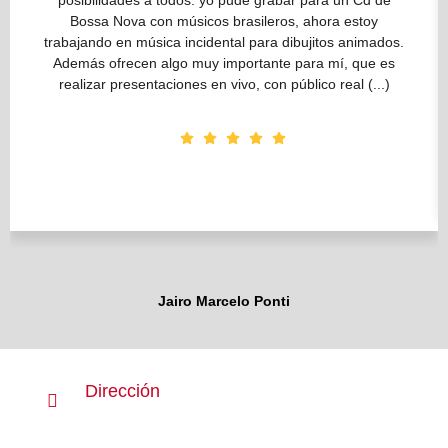
posibilidades a todos: yo pude grabar para un Cd de
Bossa Nova con músicos brasileros, ahora estoy
trabajando en música incidental para dibujitos animados.
Además ofrecen algo muy importante para mí, que es
realizar presentaciones en vivo, con público real (...)
Jairo Marcelo Ponti
Musician
Dirección
Adolfo Alsina 1994, Buenos Aires Argentina