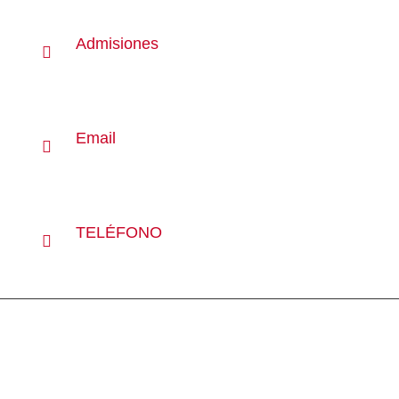
Admisiones
+54 9 11 7856-3203 admisiones@tamaba.edu.ar
Email
info@tamaba.edu.ar
TELÉFONO
+54 9 11 4952-9803
NO TE PIERDAS LAS
NOVEDADES