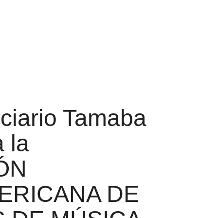
erciario Tamaba
 la
ÓN
ERICANA DE