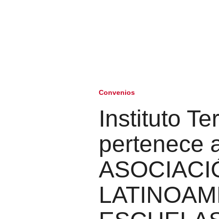
Convenios
Instituto T
pertenece a
ASOCIACI
LATINOAM