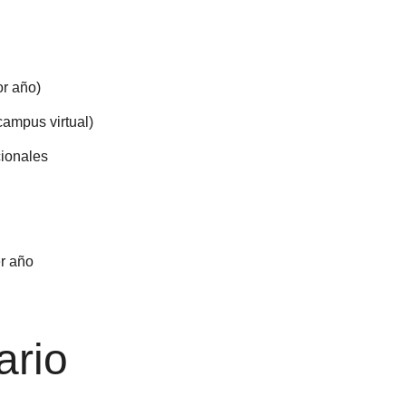
or año)
campus virtual)
cionales
er año
ario