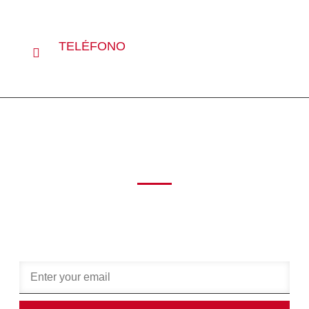
TELÉFONO
+54 9 11 4952-9803
NO TE PIERDAS LAS
NOVEDADES
Suscribite a nuestro newsletter para estar al tanto de todos
los nuevos beneficios, eventos e inscripciones.