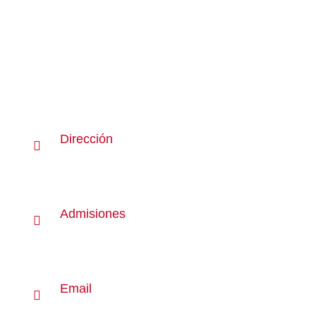
Dirección
Adolfo Alsina 1994, Buenos Aires Argentina
Admisiones
+54 9 11 7856-3203 admisiones@tamaba.edu.ar
Email
info@tamaba.edu.ar