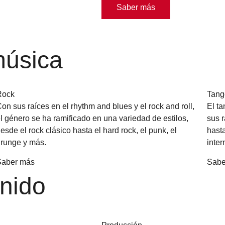
Saber más
música
Rock
Tang
on sus raíces en el rhythm and blues y el rock and roll,
El ta
l género se ha ramificado en una variedad de estilos,
sus 
esde el rock clásico hasta el hard rock, el punk, el
hast
runge y más.
inte
Saber más
Sabe
nido